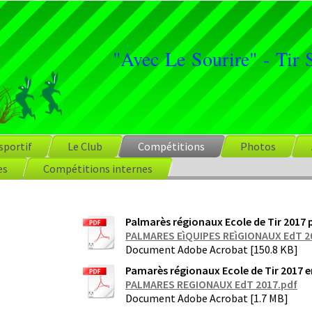
"Avec Le Sourire" - Tir S
 sportif
Le Club
Compétitions
Photos
es
Compétitions internes
Palmarès régionaux Ecole de Tir 2017 
PALMARES EìQUIPES REìGIONAUX EdT 201
Document Adobe Acrobat [150.8 KB]
Pamarès régionaux Ecole de Tir 2017 e
PALMARES REGIONAUX EdT 2017.pdf
Document Adobe Acrobat [1.7 MB]