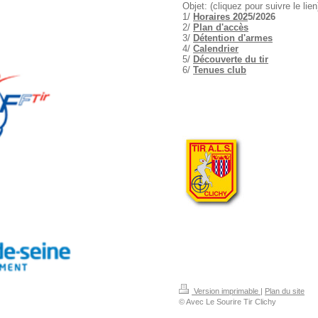
Objet: (cliquez pour suivre le lien
1/
Horaires 202
5/2026
2/
Plan d'accès
3/
Détention d'armes
4/
Calendrier
5/
Découverte du tir
6/
Tenues club
Version imprimable
|
Plan du site
© Avec Le Sourire Tir Clichy