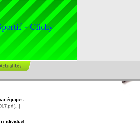
portif - Clichy
Actualités
par équipes
7.pd[...]
n individuel