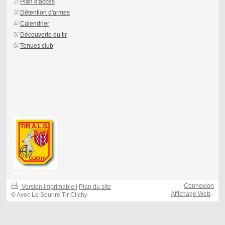
2/
Plan d'accès
3/
Détention d'armes
4/
Calendrier
5/
Découverte du tir
6/
Tenues club
Connexion
Version imprimable
|
Plan du site
-
Affichage Web
-
© Avec Le Sourire Tir Clichy