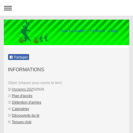
"Avec Le Sourire" - Tir Sportif - Clichy
Partager
INFORMATIONS
Objet: (cliquez pour suivre le lien)
1/
Horaires 202
5/2026
2/
Plan d'accès
3/
Détention d'armes
4/
Calendrier
5/
Découverte du tir
6/
Tenues club