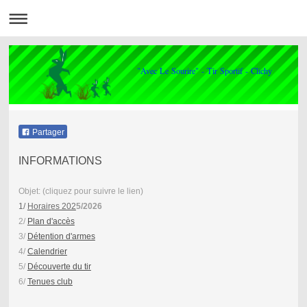
"Avec Le Sourire" - Tir Sportif - Clichy
Partager
INFORMATIONS
Objet: (cliquez pour suivre le lien)
1/
Horaires 202
5/2026
2/
Plan d'accès
3/
Détention d'armes
4/
Calendrier
5/
Découverte du tir
6/
Tenues club