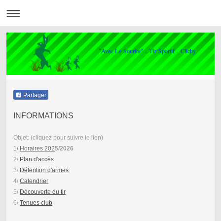
"Avec Le Sourire" - Tir Sportif - Clichy
Partager
INFORMATIONS
Objet: (cliquez pour suivre le lien)
1/
Horaires 202
5/2026
2/
Plan d'accès
3/
Détention d'armes
4/
Calendrier
5/
Découverte du tir
6/
Tenues club