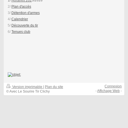
1/
Horaires 202
5/2026
2/
Plan d'accès
3/
Détention d'armes
4/
Calendrier
5/
Découverte du tir
6/
Tenues club
Connexion
Version imprimable
|
Plan du site
-
Affichage Web
-
© Avec Le Sourire Tir Clichy