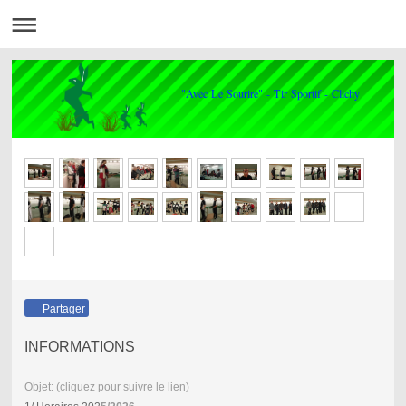
"Avec Le Sourire" - Tir Sportif - Clichy
Partager
INFORMATIONS
Objet: (cliquez pour suivre le lien)