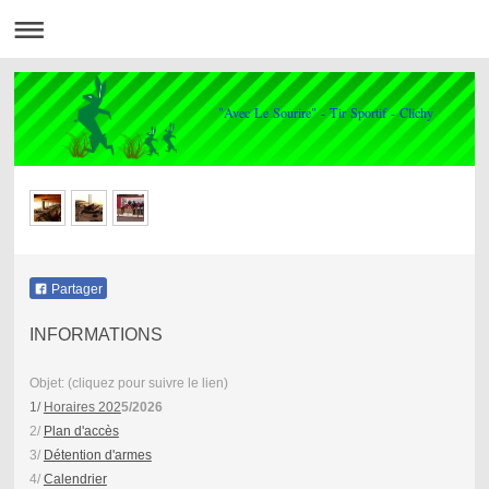
"Avec Le Sourire" - Tir Sportif - Clichy
Partager
INFORMATIONS
Objet: (cliquez pour suivre le lien)
1/
Horaires 202
5/2026
2/
Plan d'accès
3/
Détention d'armes
4/
Calendrier